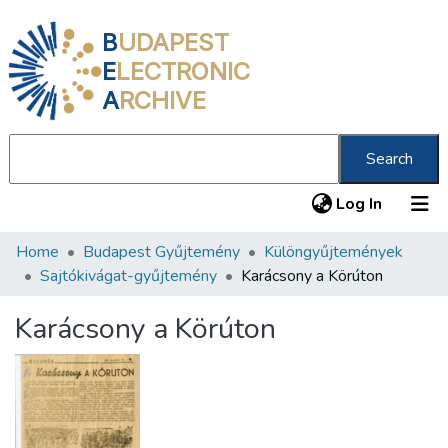
B
UDAPEST
E
LECTRONIC
A
RCHIVE
Search
(current
Log In
Home
Budapest Gyűjtemény
Különgyűjtemények
Communities & Collections
Sajtókivágat-gyűjtemény
Karácsony a Körúton
All of DSpace
Karácsony a Körúton
Statistics
About us