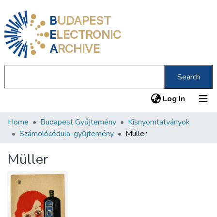
B
UDAPEST
E
LECTRONIC
A
RCHIVE
Search
(current
Log In
Home
Budapest Gyűjtemény
Kisnyomtatványok
Communities & Collections
Számolócédula-gyűjtemény
Müller
All of DSpace
Müller
Statistics
About us