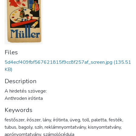
Files
5d4ecf409fbf567621815f9cc8f257af_screen.jpg
(135.51
KB)
Description
A hirdetés szövege:
Anthroden irótinta
Keywords
festőszer
,
írószer
,
lány
,
írótinta
,
üveg
,
toll
,
paletta
,
festék
,
tubus
,
bagoly
,
szín
,
reklámnyomtatvány
,
kisnyomtatvány
,
aprónyomtatvány
,
számolócédula