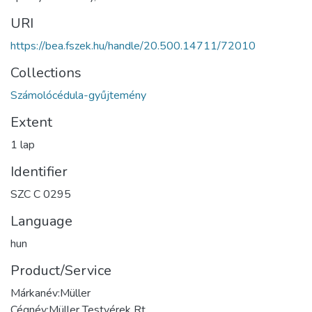
URI
https://bea.fszek.hu/handle/20.500.14711/72010
Collections
Számolócédula-gyűjtemény
Extent
1 lap
Identifier
SZC C 0295
Language
hun
Product/Service
Márkanév:Müller
Cégnév:Müller Testvérek Rt.