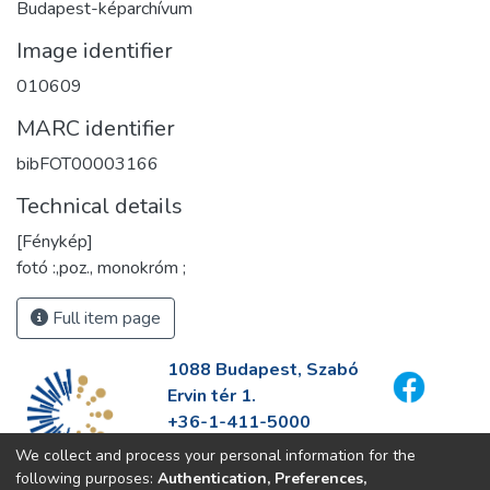
Budapest-képarchívum
Image identifier
010609
MARC identifier
bibFOT00003166
Technical details
[Fénykép]
fotó :,poz., monokróm ;
Full item page
1088 Budapest, Szabó
Ervin tér 1.
+36-1-411-5000
info@fszek.hu
We collect and process your personal information for the
https://fszek.hu
following purposes:
Authentication, Preferences,