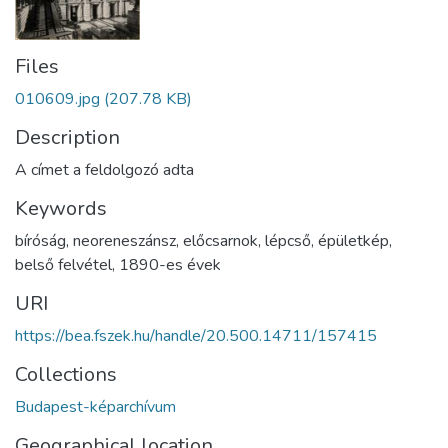
Files
010609.jpg
(207.78 KB)
Description
A címet a feldolgozó adta
Keywords
bíróság
,
neoreneszánsz
,
előcsarnok
,
lépcső
,
épületkép
,
belső felvétel
,
1890-es évek
URI
https://bea.fszek.hu/handle/20.500.14711/157415
Collections
Budapest-képarchívum
Geographical location