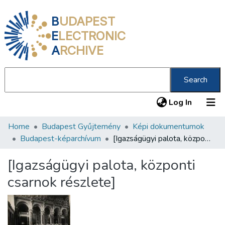
B
UDAPEST
E
LECTRONIC
A
RCHIVE
Search
(current
Log In
Home
Budapest Gyűjtemény
Képi dokumentumok
Communities & Collections
Budapest-képarchívum
[Igazságügyi palota, központi csarnok részlete]
All of DSpace
[Igazságügyi palota, központi
Statistics
csarnok részlete]
About us