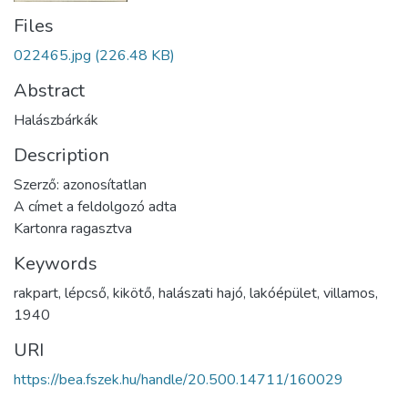
Files
022465.jpg
(226.48 KB)
Abstract
Halászbárkák
Description
Szerző: azonosítatlan
A címet a feldolgozó adta
Kartonra ragasztva
Keywords
rakpart
,
lépcső
,
kikötő
,
halászati hajó
,
lakóépület
,
villamos
,
1940
URI
https://bea.fszek.hu/handle/20.500.14711/160029