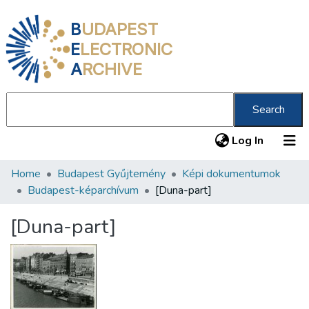
B
UDAPEST
E
LECTRONIC
A
RCHIVE
Search
(current
Log In
Home
Budapest Gyűjtemény
Képi dokumentumok
Communities & Collections
Budapest-képarchívum
[Duna-part]
All of DSpace
[Duna-part]
Statistics
About us