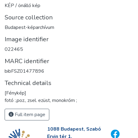
KÉP / önálló kép
Source collection
Budapest-képarchívum
Image identifier
022465
MARC identifier
bibFSZ01477896
Technical details
[Fénykép]
fotó :,poz., zsel. ezüst, monokróm ;
Full item page
1088 Budapest, Szabó
Ervin tér 1.