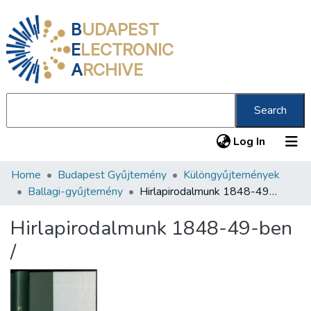
B
UDAPEST
E
LECTRONIC
A
RCHIVE
Search
(current
Log In
Home
Budapest Gyűjtemény
Különgyűjtemények
Communities & Collections
Ballagi-gyűjtemény
Hirlapirodalmunk 1848-49-ben /
All of DSpace
Hirlapirodalmunk 1848-49-ben
Statistics
/
About us