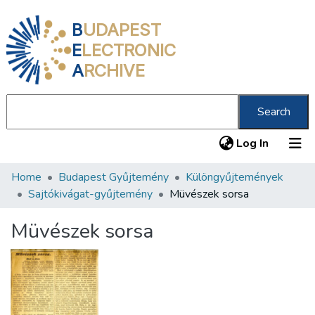
B
UDAPEST
E
LECTRONIC
A
RCHIVE
Search
(current
Log In
Home
Budapest Gyűjtemény
Különgyűjtemények
Communities & Collections
Sajtókivágat-gyűjtemény
Müvészek sorsa
All of DSpace
Müvészek sorsa
Statistics
About us