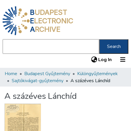
B
UDAPEST
E
LECTRONIC
A
RCHIVE
Search
(current
Log In
Home
Budapest Gyűjtemény
Különgyűjtemények
Communities & Collections
Sajtókivágat-gyűjtemény
A százéves Lánchíd
All of DSpace
A százéves Lánchíd
Statistics
About us