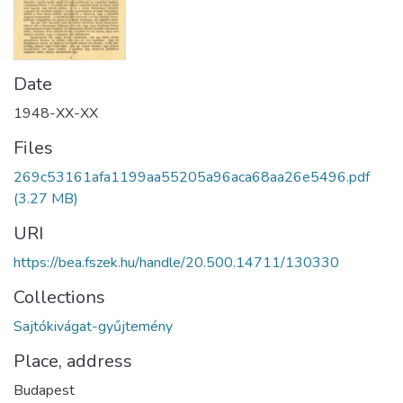
Date
1948-XX-XX
Files
269c53161afa1199aa55205a96aca68aa26e5496.pdf
(3.27 MB)
URI
https://bea.fszek.hu/handle/20.500.14711/130330
Collections
Sajtókivágat-gyűjtemény
Place, address
Budapest