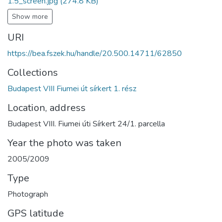
1.5_screen.jpg
(274.8 KB)
Show more
URI
https://bea.fszek.hu/handle/20.500.14711/62850
Collections
Budapest VIII Fiumei út sírkert 1. rész
Location, address
Budapest VIII. Fiumei úti Sírkert 24/1. parcella
Year the photo was taken
2005/2009
Type
Photograph
GPS latitude