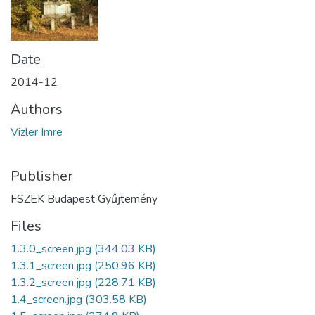
Date
2014-12
Authors
Vizler Imre
Publisher
FSZEK Budapest Gyűjtemény
Files
1.3.0_screen.jpg
(344.03 KB)
1.3.1_screen.jpg
(250.96 KB)
1.3.2_screen.jpg
(228.71 KB)
1.4_screen.jpg
(303.58 KB)