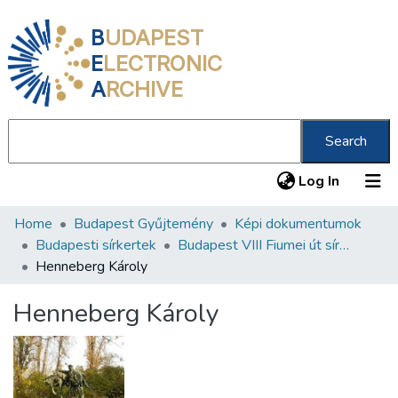
B
UDAPEST
E
LECTRONIC
A
RCHIVE
Search
(current
Log In
Home
Budapest Gyűjtemény
Képi dokumentumok
Communities & Collections
Budapesti sírkertek
Budapest VIII Fiumei út sírkert 1. rész
All of DSpace
Henneberg Károly
Statistics
Henneberg Károly
About us