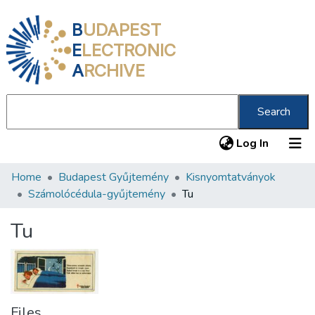
B
UDAPEST
E
LECTRONIC
A
RCHIVE
Search
(current
Log In
Home
Budapest Gyűjtemény
Kisnyomtatványok
Communities & Collections
Számolócédula-gyűjtemény
Tu
All of DSpace
Tu
Statistics
About us
Files