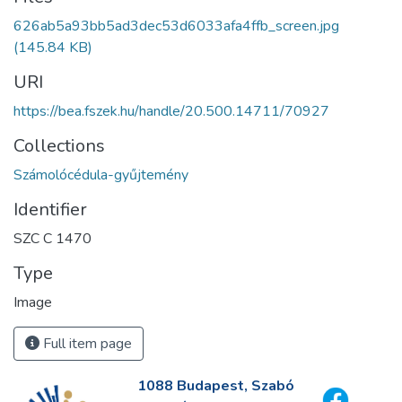
626ab5a93bb5ad3dec53d6033afa4ffb_screen.jpg
(145.84 KB)
URI
https://bea.fszek.hu/handle/20.500.14711/70927
Collections
Számolócédula-gyűjtemény
Identifier
SZC C 1470
Type
Image
Full item page
1088 Budapest, Szabó