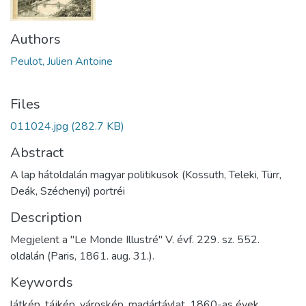
Authors
Peulot, Julien Antoine
Files
011024.jpg
(282.7 KB)
Abstract
A lap hátoldalán magyar politikusok (Kossuth, Teleki, Türr,
Deák, Széchenyi) portréi
Description
Megjelent a "Le Monde Illustré" V. évf. 229. sz. 552.
oldalán (Paris, 1861. aug. 31.).
Keywords
látkép
,
tájkép
,
városkép
,
madártávlat
,
1860-as évek