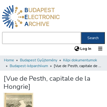
B
UDAPEST
E
LECTRONIC
A
RCHIVE
Search
(current
Log In
Home
Budapest Gyűjtemény
Képi dokumentumok
Communities & Collections
Budapest-képarchívum
[Vue de Pesth, capitale de la Hongrie]
All of DSpace
[Vue de Pesth, capitale de la
Statistics
Hongrie]
About us