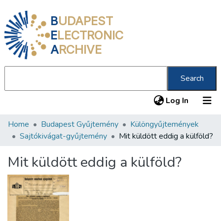
B
UDAPEST
E
LECTRONIC
A
RCHIVE
Search
(current
Log In
Home
Budapest Gyűjtemény
Különgyűjtemények
Communities & Collections
Sajtókivágat-gyűjtemény
Mit küldött eddig a külföld?
All of DSpace
Mit küldött eddig a külföld?
Statistics
About us