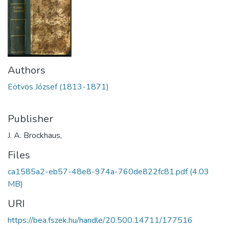
Authors
Eötvös József (1813-1871)
Publisher
J. A. Brockhaus,
Files
ca1585a2-eb57-48e8-974a-760de822fc81.pdf
(4.03
MB)
URI
https://bea.fszek.hu/handle/20.500.14711/177516