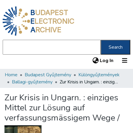
B
UDAPEST
E
LECTRONIC
A
RCHIVE
Search
(current
Log In
Home
Budapest Gyűjtemény
Különgyűjtemények
Communities & Collections
Ballagi-gyűjtemény
Zur Krisis in Ungarn. : einziges Mittel zur Lösung auf verfassungsmässigem Wege /
All of DSpace
Zur Krisis in Ungarn. : einziges
Statistics
Mittel zur Lösung auf
About us
verfassungsmässigem Wege /