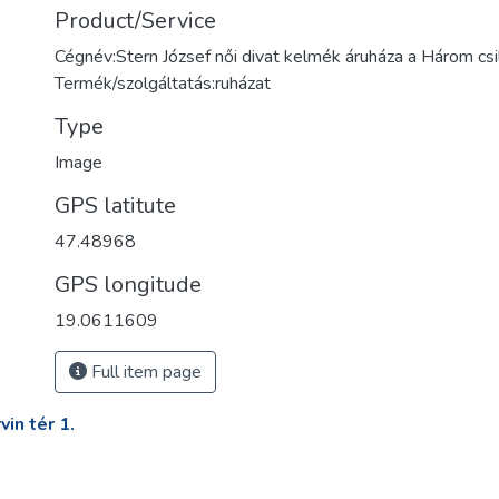
Product/Service
Cégnév:Stern József női divat kelmék áruháza a Három csi
Termék/szolgáltatás:ruházat
Type
Image
GPS latitute
47.48968
GPS longitude
19.0611609
Full item page
in tér 1.