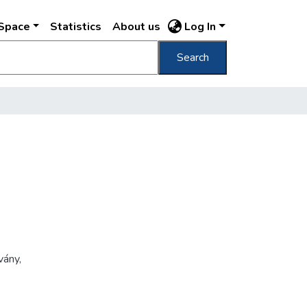
DSpace
Statistics
About us
Log In
Search
vány
,