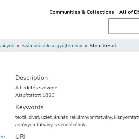
Communities & Collections
All of 
ványok
Számolócédula-gyűjtemény
Stern József
Description
A hirdetés szövege:
Alapíttatott 1860
Keywords
textil
,
divat
,
üzlet
,
áruház
,
reklámnyomtatvány
,
kisnyomtat
aprónyomtatvány
,
számolócédula
URI
ee