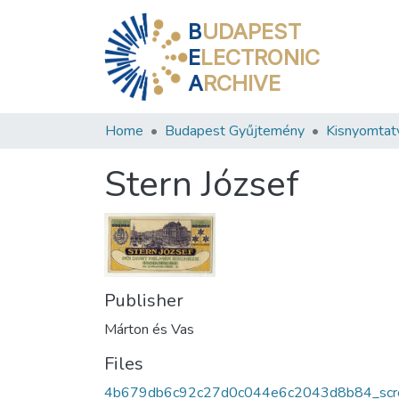
B
UDAPEST
E
LECTRONIC
A
RCHIVE
Home
Budapest Gyűjtemény
Kisnyomtat
Stern József
Publisher
Márton és Vas
Files
4b679db6c92c27d0c044e6c2043d8b84_scr