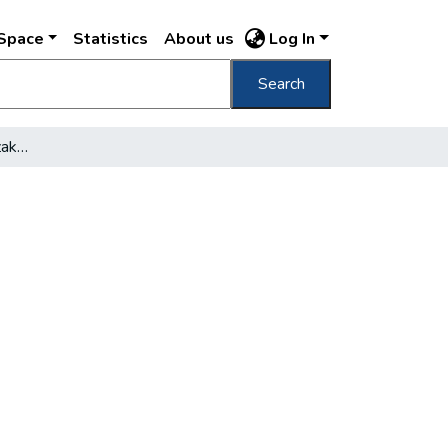
DSpace
Statistics
About us
Log In
Search
Felavatták a metró új szakaszát