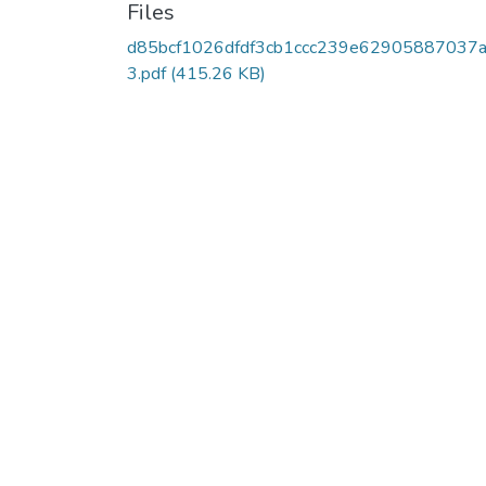
Files
d85bcf1026dfdf3cb1ccc239e62905887037
3.pdf
(415.26 KB)