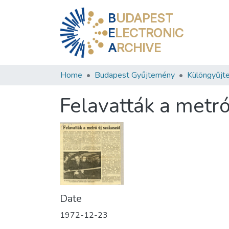
B
UDAPEST
E
LECTRONIC
A
RCHIVE
Home
Budapest Gyűjtemény
Különgyűjt
Felavatták a metró
Date
1972-12-23