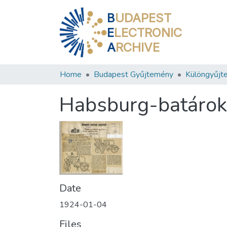
B
UDAPEST
E
LECTRONIC
A
RCHIVE
Home
Budapest Gyűjtemény
Különgyűjt
Habsburg-batárok 
Date
1924-01-04
Files