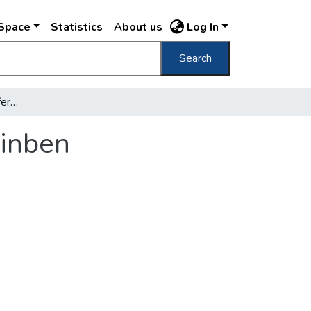
DSpace
Statistics
About us
Log In
Search
Habsburg-batárok egy ferencvárosi kocsiszinben
zinben