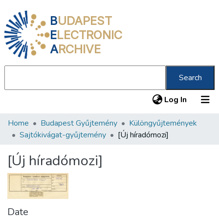
B
UDAPEST
E
LECTRONIC
A
RCHIVE
Search
(current
Log In
Home
Budapest Gyűjtemény
Különgyűjtemények
Communities & Collections
Sajtókivágat-gyűjtemény
[Új híradómozi]
All of DSpace
[Új híradómozi]
Statistics
About us
Date