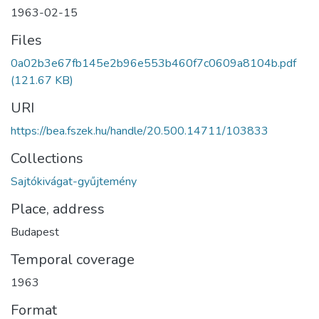
1963-02-15
Files
0a02b3e67fb145e2b96e553b460f7c0609a8104b.pdf
(121.67 KB)
URI
https://bea.fszek.hu/handle/20.500.14711/103833
Collections
Sajtókivágat-gyűjtemény
Place, address
Budapest
Temporal coverage
1963
Format