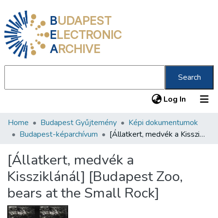
B
UDAPEST
E
LECTRONIC
A
RCHIVE
Search
(current
Log In
Home
Budapest Gyűjtemény
Képi dokumentumok
Communities & Collections
Budapest-képarchívum
[Állatkert, medvék a Kissziklánál] [Budapest Zoo, bears at the Small Rock]
All of DSpace
[Állatkert, medvék a
Statistics
Kissziklánál] [Budapest Zoo,
About us
bears at the Small Rock]