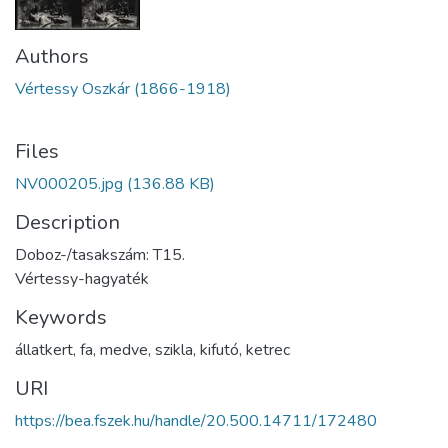
Authors
Vértessy Oszkár (1866-1918)
Files
NV000205.jpg
(136.88 KB)
Description
Doboz-/tasakszám: T15.
Vértessy-hagyaték
Keywords
állatkert
,
fa
,
medve
,
szikla
,
kifutó
,
ketrec
URI
https://bea.fszek.hu/handle/20.500.14711/172480