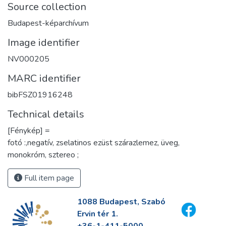
Source collection
Budapest-képarchívum
Image identifier
NV000205
MARC identifier
bibFSZ01916248
Technical details
[Fénykép] =
fotó :,negatív, zselatinos ezüst szárazlemez, üveg,
monokróm, sztereo ;
Full item page
1088 Budapest, Szabó
Ervin tér 1.