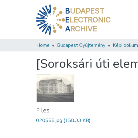
B
UDAPEST
E
LECTRONIC
A
RCHIVE
Home
Budapest Gyűjtemény
Képi doku
[Soroksári úti elem
Files
020555.jpg
(158.33 KB)