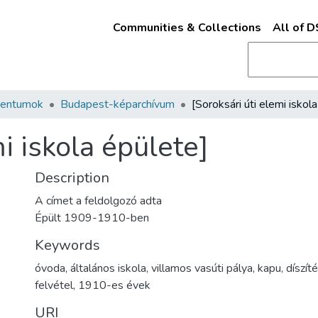
Communities & Collections
All of 
mentumok
Budapest-képarchívum
i iskola épülete]
Description
A címet a feldolgozó adta
Épült 1909-1910-ben
Keywords
óvoda
,
általános iskola
,
villamos vasúti pálya
,
kapu
,
díszít
felvétel
,
1910-es évek
URI