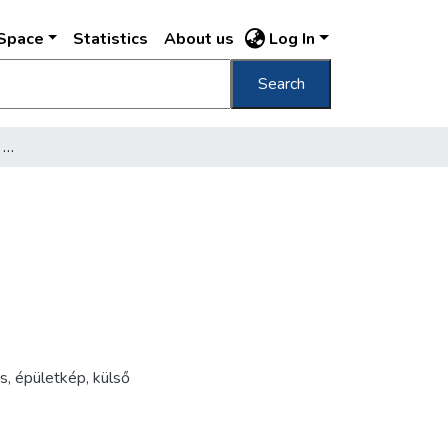
DSpace
Statistics
About us
Log In
Search
[Soroksári úti elemi iskola épülete]
és
,
épületkép
,
külső