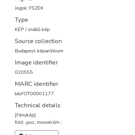
Jogok: FSZEK
Type
KÉP / önálló kép
Source collection
Budapest-képarchívum
Image identifier
020555
MARC identifier
bibFOT00001177
Technical details
[Fénykép]
fotó :,poz., monokróm ;