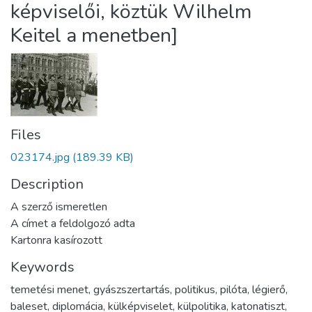
képviselői, köztük Wilhelm
Keitel a menetben]
Files
023174.jpg
(189.39 KB)
Description
A szerző ismeretlen
A címet a feldolgozó adta
Kartonra kasírozott
Keywords
temetési menet
,
gyászszertartás
,
politikus
,
pilóta
,
légierő
,
baleset
,
diplomácia
,
külképviselet
,
külpolitika
,
katonatiszt
,