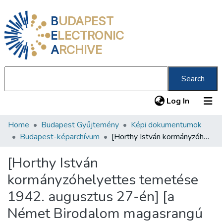
B
UDAPEST
E
LECTRONIC
A
RCHIVE
Search
(current
Log In
Home
Budapest Gyűjtemény
Képi dokumentumok
Communities & Collections
Budapest-képarchívum
[Horthy István kormányzóhelyettes temetése 1942. augusztus 27-én] [a Német Birodalom magasrangú képviselői, köztük Wilhelm Keitel a menetben]
All of DSpace
[Horthy István
Statistics
kormányzóhelyettes temetése
About us
1942. augusztus 27-én] [a
Német Birodalom magasrangú