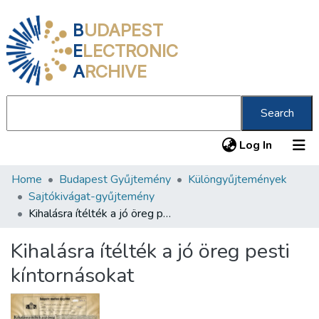
B
UDAPEST
E
LECTRONIC
A
RCHIVE
Search
(current
Log In
Home
Budapest Gyűjtemény
Különgyűjtemények
Communities & Collections
Sajtókivágat-gyűjtemény
All of DSpace
Kihalásra ítélték a jó öreg pesti kíntornásokat
Statistics
Kihalásra ítélték a jó öreg pesti
About us
kíntornásokat