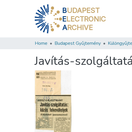
B
UDAPEST
E
LECTRONIC
A
RCHIVE
Home
Budapest Gyűjtemény
Különgyűjt
Javítás-szolgáltat