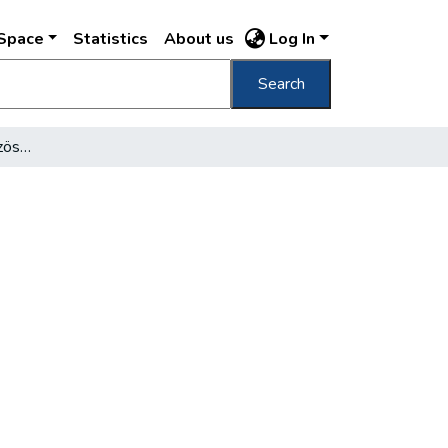
DSpace
Statistics
About us
Log In
Search
Javítás-szolgáltatás: közös felvevőhelyek