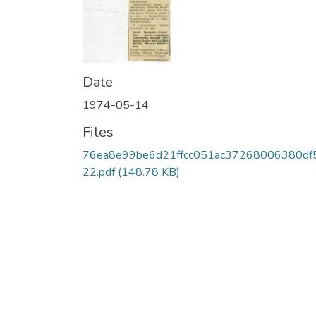
Date
1974-05-14
Files
76ea8e99be6d21ffcc051ac37268006380df
22.pdf
(148.78 KB)