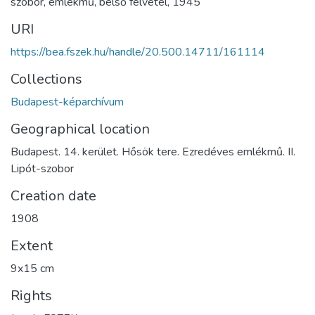
szobor
,
emlékmű
,
belső felvétel
,
1945
URI
https://bea.fszek.hu/handle/20.500.14711/161114
Collections
Budapest-képarchívum
Geographical location
Budapest. 14. kerület. Hősök tere. Ezredéves emlékmű. II.
Lipót-szobor
Creation date
1908
Extent
9x15 cm
Rights