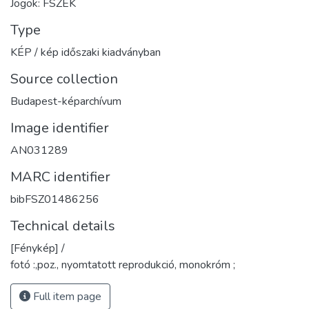
Jogok: FSZEK
Type
KÉP / kép időszaki kiadványban
Source collection
Budapest-képarchívum
Image identifier
AN031289
MARC identifier
bibFSZ01486256
Technical details
[Fénykép] /
fotó :,poz., nyomtatott reprodukció, monokróm ;
Full item page