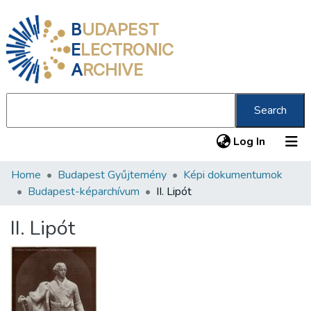
B
UDAPEST
E
LECTRONIC
A
RCHIVE
Search
(current
Log In
Home
Budapest Gyűjtemény
Képi dokumentumok
Communities & Collections
Budapest-képarchívum
II. Lipót
All of DSpace
II. Lipót
Statistics
About us