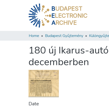
B
UDAPEST
E
LECTRONIC
A
RCHIVE
Home
Budapest Gyűjtemény
Különgyűjt
180 új Ikarus-au
decemberben
Date