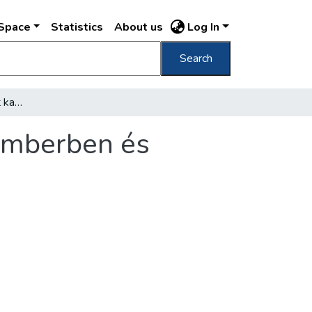
DSpace
Statistics
About us
Log In
Search
180 új Ikarus-autóbuszt kap Budapest novemberben és decemberben
vemberben és