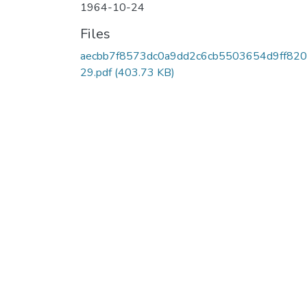
1964-10-24
Files
aecbb7f8573dc0a9dd2c6cb5503654d9ff82
29.pdf
(403.73 KB)