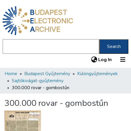
B
UDAPEST
E
LECTRONIC
A
RCHIVE
Search
(current
Log In
Home
Budapest Gyűjtemény
Különgyűjtemények
Communities & Collections
Sajtókivágat-gyűjtemény
All of DSpace
300.000 rovar - gombostűn
Statistics
300.000 rovar - gombostűn
About us