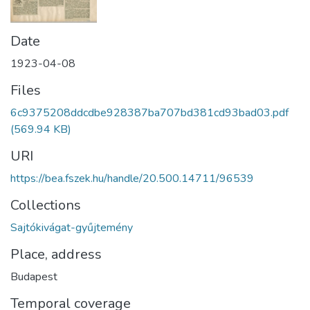
Date
1923-04-08
Files
6c9375208ddcdbe928387ba707bd381cd93bad03.pdf
(569.94 KB)
URI
https://bea.fszek.hu/handle/20.500.14711/96539
Collections
Sajtókivágat-gyűjtemény
Place, address
Budapest
Temporal coverage