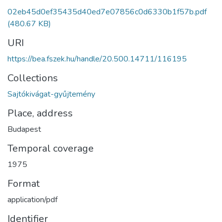
02eb45d0ef35435d40ed7e07856c0d6330b1f57b.pdf
(480.67 KB)
URI
https://bea.fszek.hu/handle/20.500.14711/116195
Collections
Sajtókivágat-gyűjtemény
Place, address
Budapest
Temporal coverage
1975
Format
application/pdf
Identifier