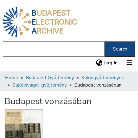
B
UDAPEST
E
LECTRONIC
A
RCHIVE
Search
(current
Log In
Home
Budapest Gyűjtemény
Különgyűjtemények
Communities & Collections
Sajtókivágat-gyűjtemény
Budapest vonzásában
All of DSpace
Budapest vonzásában
Statistics
About us