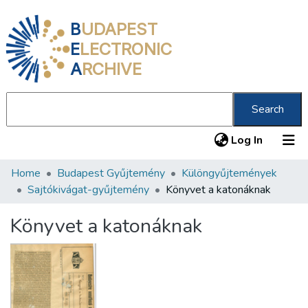
B
UDAPEST
E
LECTRONIC
A
RCHIVE
Search
(current
Log In
Home
Budapest Gyűjtemény
Különgyűjtemények
Communities & Collections
Sajtókivágat-gyűjtemény
Könyvet a katonáknak
All of DSpace
Könyvet a katonáknak
Statistics
About us