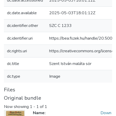
dc.date.accessioned
2025-05-03T18:01:12Z
dc.date.available
2025-05-03T18:01:12Z
dc.identifier.other
SZC C 1233
dc.identifier.uri
https://bea.fszek.hu/handle/20.50
dc.rights.uri
https://creativecommons.org/licenses
dc.title
Szent István maláta sör
dc.type
Image
Files
Original bundle
Now showing
1 - 1 of 1
Name:
Down