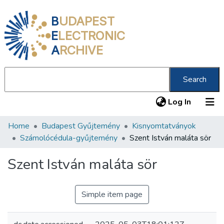
B
UDAPEST
E
LECTRONIC
A
RCHIVE
Search
(current
Log In
Home
Budapest Gyűjtemény
Kisnyomtatványok
Communities & Collections
Számolócédula-gyűjtemény
Szent István maláta sör
All of DSpace
Szent István maláta sör
Statistics
About us
Simple item page