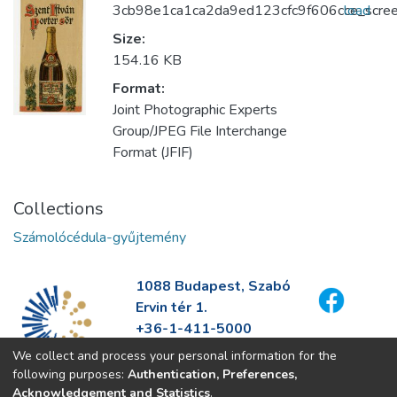
3cb98e1ca1ca2da9ed123cfc9f606cce_scree
load
Size:
154.16 KB
Format:
Joint Photographic Experts
Group/JPEG File Interchange
Format (JFIF)
Collections
Számolócédula-gyűjtemény
1088 Budapest, Szabó
Ervin tér 1.
+36-1-411-5000
info@fszek.hu
We collect and process your personal information for the
https://fszek.hu
following purposes:
Authentication, Preferences,
Acknowledgement and Statistics
.