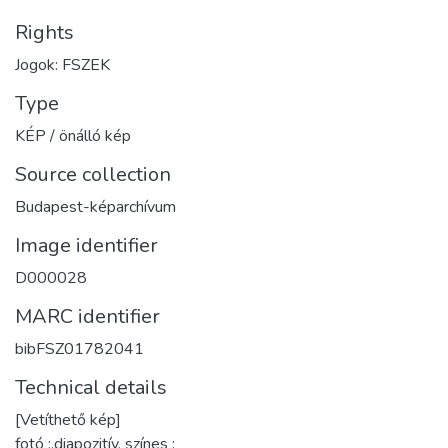
Rights
Jogok: FSZEK
Type
KÉP / önálló kép
Source collection
Budapest-képarchívum
Image identifier
D000028
MARC identifier
bibFSZ01782041
Technical details
[Vetíthető kép]
fotó :,diapozitív, színes ;