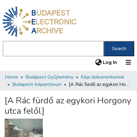
B
UDAPEST
E
LECTRONIC
A
RCHIVE
Search
(current
Log In
Home
Budapest Gyűjtemény
Képi dokumentumok
Communities & Collections
Budapest-képarchívum
[A Rác fürdő az egykori Horgony utca felől]
All of DSpace
[A Rác fürdő az egykori Horgony
Statistics
utca felől]
About us