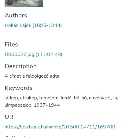
Authors
Hollán Lajos (1895-1944)
Files
D000028.jpg
(111.02 KB)
Description
A címet a feldolgozó adta.
Keywords
látkép
,
utcakép
,
templom
,
fürdő
,
tél
,
hó
,
növényzet
,
fa
,
lámpaoszlop
,
1937-1944
URI
https://bea.fszek.hu/handle/20.500.14711/169700