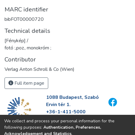
MARC identifier
bibFOT00000720
Technical details
[Fénykép] /
fotó :,poz., monokróm ;
Contributor
Verlag Anton Schroll & Co (Wien)
Full item page
1088 Budapest, Szabó
Ervin tér 1.
+36-1-411-5000
info@fszek.hu
We collect and process your personal information for the
https://fszek.hu
following purposes:
Authentication, Preferences,
Acknowledgement and Statistics
.