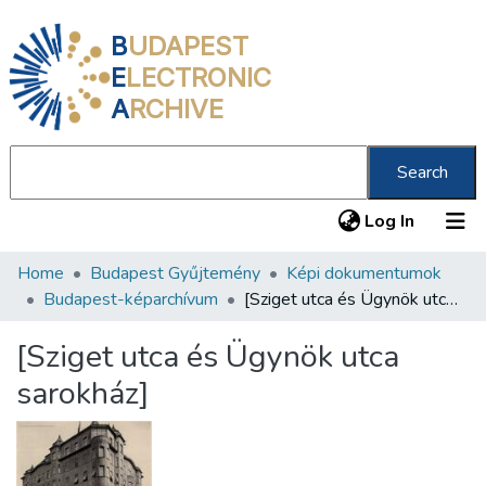
B
UDAPEST
E
LECTRONIC
A
RCHIVE
Search
(current
Log In
Home
Budapest Gyűjtemény
Képi dokumentumok
Communities & Collections
Budapest-képarchívum
[Sziget utca és Ügynök utca sarokház]
All of DSpace
[Sziget utca és Ügynök utca
Statistics
sarokház]
About us