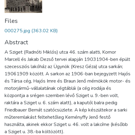
Files
000275.jpg
(363.02 KB)
Abstract
A Sziget (Radnóti Miklós) utca 46. szám alatti, Komor
Marcell és Jakab Dezső tervei alapján 19031904-ben épült
szecessziós lakóház az Ügynök (Kresz Géza) utca sarkán;
19061909 között. A sarkon az 1906-ban bejegyzett Hajós
és Társa cég, Hajós Imre és Braun Jenő mérnökök motor- és
motorjármű-vállalatának cégtáblái (a cég irodája és
központja a srégen szemben lévő Sziget u. 9.-ben volt,
raktára a Sziget u. 6. szám alatt), a kaputól balra pedig
Friedbauer Bernát szatócsüzlete. A kép készültekor a sarki
műteremlakást feltehetőleg Keményffy Jenő festő
használta, akinek ekkor Sziget u. 46. volt a lakcíme (később
a Sziget u. 38.-ba költözött).