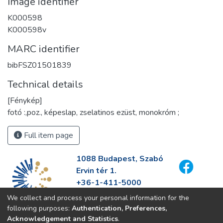
Image identifier
K000598
K000598v
MARC identifier
bibFSZ01501839
Technical details
[Fénykép]
fotó :,poz., képeslap, zselatinos ezüst, monokróm ;
Full item page
1088 Budapest, Szabó
Ervin tér 1.
+36-1-411-5000
info@fszek.hu
We collect and process your personal information for the
https://fszek.hu
following purposes:
Authentication, Preferences,
Acknowledgement and Statistics
.