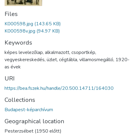
Files
K000598.jpg
(143.65 KB)
K000598v.jpg
(94.97 KB)
Keywords
képes levelezőlap
,
alkalmazott
,
csoportkép
,
vegyeskereskedés
,
üzlet
,
cégtábla
,
villamosmegálló
,
1920-
as évek
URI
https://bea.fszek.hu/handle/20.500.14711/164030
Collections
Budapest-képarchívum
Geographical location
Pesterzsébet (1950 előtt)