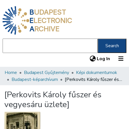
B
UDAPEST
E
LECTRONIC
A
RCHIVE
Search
(current
Log In
Home
Budapest Gyűjtemény
Képi dokumentumok
Communities & Collections
Budapest-képarchívum
[Perkovits Károly fűszer és vegyesáru üzlete]
All of DSpace
[Perkovits Károly fűszer és
Statistics
vegyesáru üzlete]
About us