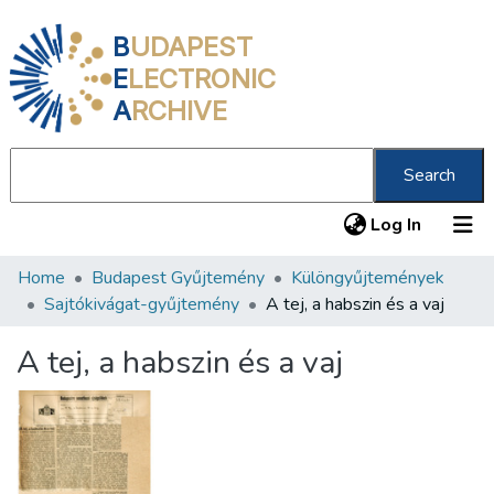
B
UDAPEST
E
LECTRONIC
A
RCHIVE
Search
(current
Log In
Home
Budapest Gyűjtemény
Különgyűjtemények
Communities & Collections
Sajtókivágat-gyűjtemény
A tej, a habszin és a vaj
All of DSpace
A tej, a habszin és a vaj
Statistics
About us