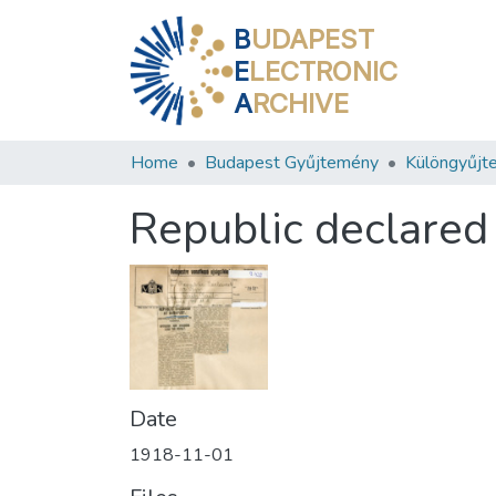
B
UDAPEST
E
LECTRONIC
A
RCHIVE
Home
Budapest Gyűjtemény
Különgyűjt
Republic declared
Date
1918-11-01