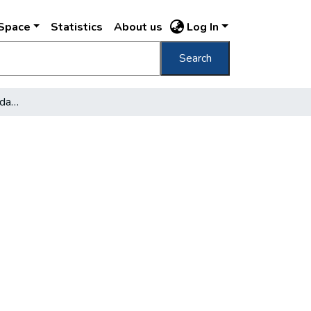
DSpace
Statistics
About us
Log In
Search
Republic declared at Budapest