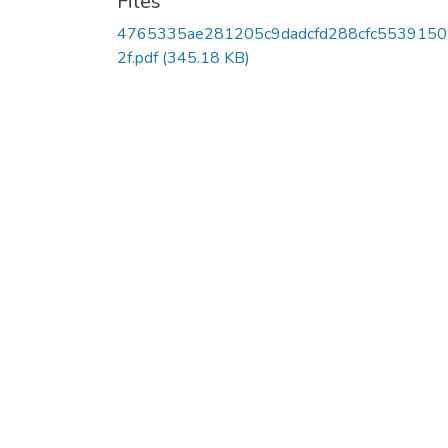
Files
4765335ae281205c9dadcfd288cfc5539150
2f.pdf
(345.18 KB)