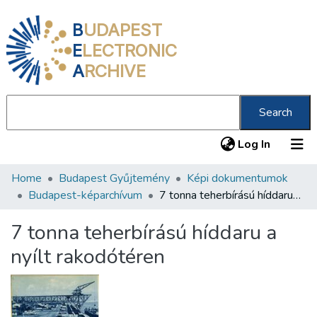
B
UDAPEST
E
LECTRONIC
A
RCHIVE
Search
(current
Log In
Home
Budapest Gyűjtemény
Képi dokumentumok
Communities & Collections
Budapest-képarchívum
7 tonna teherbírású híddaru a nyílt rakodótéren
All of DSpace
7 tonna teherbírású híddaru a
Statistics
nyílt rakodótéren
About us