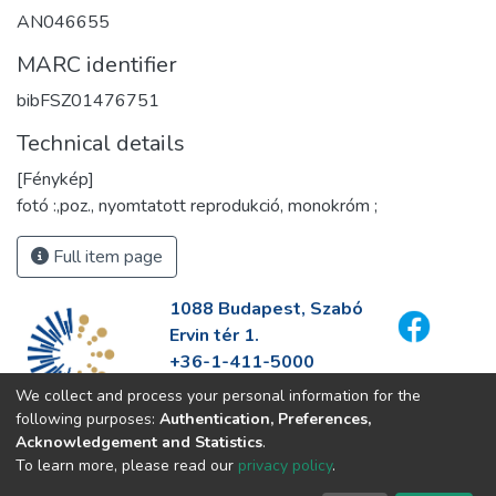
AN046655
MARC identifier
bibFSZ01476751
Technical details
[Fénykép]
fotó :,poz., nyomtatott reprodukció, monokróm ;
Full item page
1088 Budapest, Szabó
Ervin tér 1.
+36-1-411-5000
info@fszek.hu
We collect and process your personal information for the
https://fszek.hu
following purposes:
Authentication, Preferences,
Acknowledgement and Statistics
.
To learn more, please read our
privacy policy
.