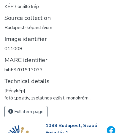
KÉP / önálló kép
Source collection
Budapest-képarchívum
Image identifier
011009
MARC identifier
bibFSZ01913033
Technical details
[Fénykép]
fotó :,pozitív, zselatinos ezüst, monokróm ;
Full item page
1088 Budapest, Szabó
Ervin tér 1.