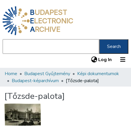
B
UDAPEST
E
LECTRONIC
A
RCHIVE
Search
(current
Log In
Home
Budapest Gyűjtemény
Képi dokumentumok
Communities & Collections
Budapest-képarchívum
[Tőzsde-palota]
All of DSpace
[Tőzsde-palota]
Statistics
About us