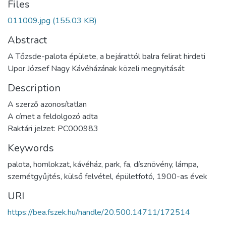
Files
011009.jpg
(155.03 KB)
Abstract
A Tőzsde-palota épülete, a bejárattól balra felirat hirdeti
Upor József Nagy Kávéházának közeli megnyitását
Description
A szerző azonosítatlan
A címet a feldolgozó adta
Raktári jelzet: PC000983
Keywords
palota
,
homlokzat
,
kávéház
,
park
,
fa
,
dísznövény
,
lámpa
,
szemétgyűjtés
,
külső felvétel
,
épületfotó
,
1900-as évek
URI
https://bea.fszek.hu/handle/20.500.14711/172514