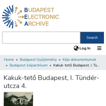
B
UDAPEST
E
LECTRONIC
A
RCHIVE
Search
(current
Log In
Home
Budapest Gyűjtemény
Képi dokumentumok
Communities & Collections
Budapest-képarchívum
Kakuk-tető Budapest, I. Tündér-utcza 4.
All of DSpace
Kakuk-tető Budapest, I. Tündér-
Statistics
utcza 4.
About us