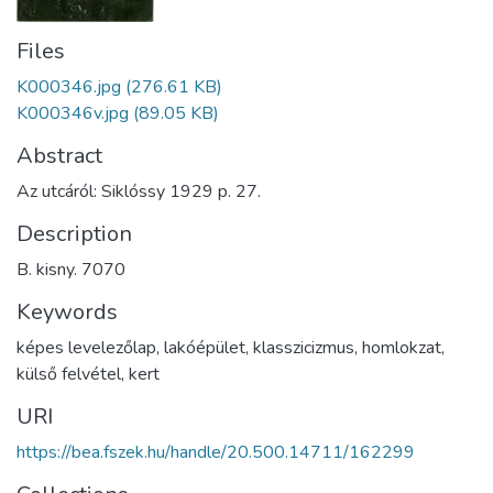
Files
K000346.jpg
(276.61 KB)
K000346v.jpg
(89.05 KB)
Abstract
Az utcáról: Siklóssy 1929 p. 27.
Description
B. kisny. 7070
Keywords
képes levelezőlap
,
lakóépület
,
klasszicizmus
,
homlokzat
,
külső felvétel
,
kert
URI
https://bea.fszek.hu/handle/20.500.14711/162299