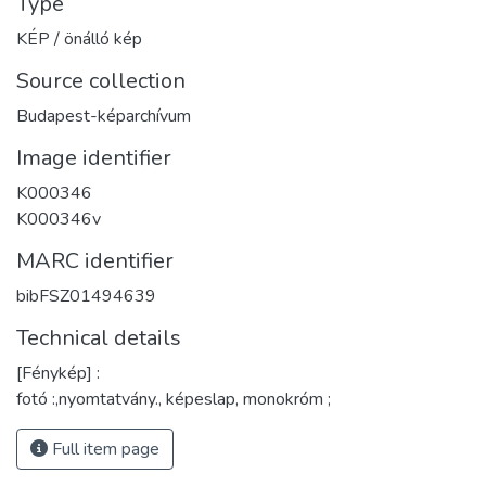
Type
KÉP / önálló kép
Source collection
Budapest-képarchívum
Image identifier
K000346
K000346v
MARC identifier
bibFSZ01494639
Technical details
[Fénykép] :
fotó :,nyomtatvány., képeslap, monokróm ;
Full item page