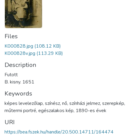
Files
K000828.jpg
(108.12 KB)
K000828v.jpg
(113.29 KB)
Description
Futott
B. kisny. 1651
Keywords
képes levelezőlap
,
színész
,
nő
,
színházi jelmez
,
szerepkép
,
műtermi portré
,
egészalakos kép
,
1890-es évek
URI
https://bea.fszek.hu/handle/20.500.14711/164474