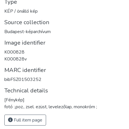
Type
KÉP / önálló kép
Source collection
Budapest-képarchívum
Image identifier
K000828
K000828v
MARC identifier
bibFSZ01503252
Technical details
[Fénykép]
fotó :,poz., zsel. ezüst, levelezőlap, monokróm ;
Full item page