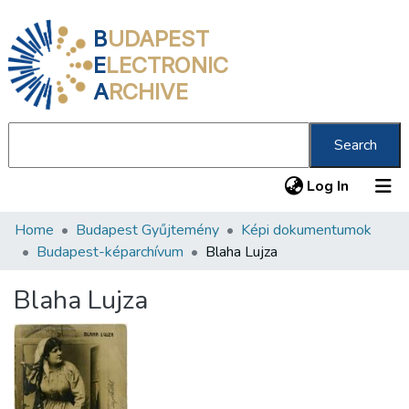
B
UDAPEST
E
LECTRONIC
A
RCHIVE
Search
(current
Log In
Home
Budapest Gyűjtemény
Képi dokumentumok
Communities & Collections
Budapest-képarchívum
Blaha Lujza
All of DSpace
Blaha Lujza
Statistics
About us