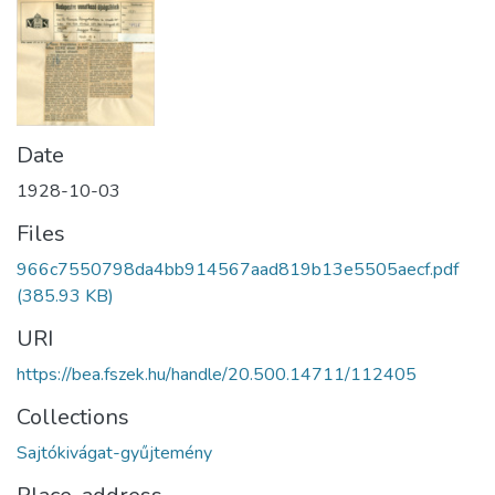
Date
1928-10-03
Files
966c7550798da4bb914567aad819b13e5505aecf.pdf
(385.93 KB)
URI
https://bea.fszek.hu/handle/20.500.14711/112405
Collections
Sajtókivágat-gyűjtemény