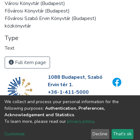
Városi Könyvtár (Budapest)
Fővárosi Könyvtár (Budapest)
Fővárosi Szabó Ervin Könyvtár (Budapest)
közkönyvtár
Type
Text
Full item page
1088 Budapest, Szabó
Ervin tér 1.
+36-1-411-5000
info@fszek.hu
We collect and process your personal information for the
https://fszek.hu
following purposes:
Authentication, Preferences,
Acknowledgement and Statistics
.
To learn more, please read our
privacy policy
.
Customize
Decline
That's ok