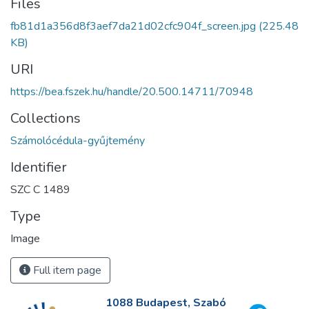
Files
fb81d1a356d8f3aef7da21d02cfc904f_screen.jpg
(225.48
KB)
URI
https://bea.fszek.hu/handle/20.500.14711/70948
Collections
Számolócédula-gyűjtemény
Identifier
SZC C 1489
Type
Image
Full item page
1088 Budapest, Szabó