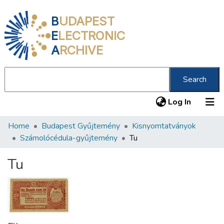
B
UDAPEST
E
LECTRONIC
A
RCHIVE
Search
(current
Log In
Home
Budapest Gyűjtemény
Kisnyomtatványok
Communities & Collections
Számolócédula-gyűjtemény
Tu
All of DSpace
Tu
Statistics
About us