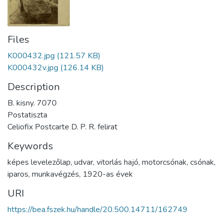
Files
K000432.jpg
(121.57 KB)
K000432v.jpg
(126.14 KB)
Description
B. kisny. 7070
Postatiszta
Celiofix Postcarte D. P. R. felirat
Keywords
képes levelezőlap
,
udvar
,
vitorlás hajó
,
motorcsónak
,
csónak
,
iparos
,
munkavégzés
,
1920-as évek
URI
https://bea.fszek.hu/handle/20.500.14711/162749