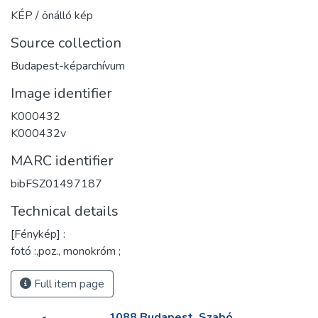
KÉP / önálló kép
Source collection
Budapest-képarchívum
Image identifier
K000432
K000432v
MARC identifier
bibFSZ01497187
Technical details
[Fénykép] :
fotó :,poz., monokróm ;
Full item page
1088 Budapest, Szabó