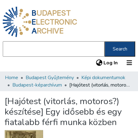
B
UDAPEST
E
LECTRONIC
A
RCHIVE
Search
(current
Log In
Home
Budapest Gyűjtemény
Képi dokumentumok
Communities & Collections
Budapest-képarchívum
[Hajótest (vitorlás, motoros?) készítése] Egy idősebb és egy fiatalabb férfi munka közben
All of DSpace
[Hajótest (vitorlás, motoros?)
Statistics
készítése] Egy idősebb és egy
About us
fiatalabb férfi munka közben