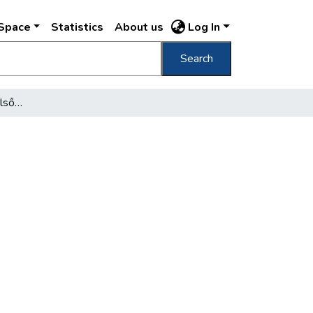
DSpace
Statistics
About us
Log In
Search
"Kiemelt területek" a külső városrészeken