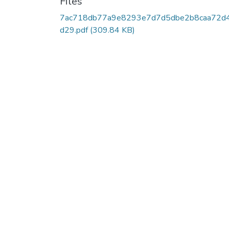
Files
7ac718db77a9e8293e7d7d5dbe2b8caa72d
d29.pdf
(309.84 KB)