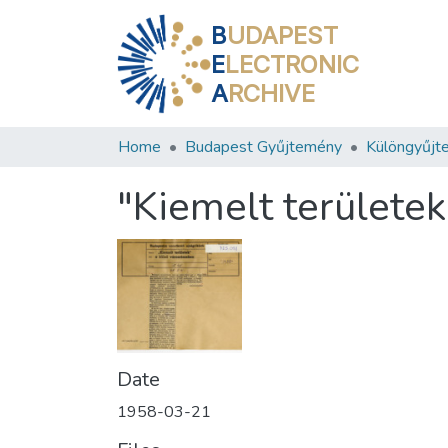
B
UDAPEST
E
LECTRONIC
A
RCHIVE
Home
Budapest Gyűjtemény
Különgyűjt
"Kiemelt területek
Date
1958-03-21