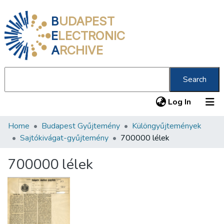
B
UDAPEST
E
LECTRONIC
A
RCHIVE
Search
(current
Log In
Home
Budapest Gyűjtemény
Különgyűjtemények
Communities & Collections
Sajtókivágat-gyűjtemény
700000 lélek
All of DSpace
700000 lélek
Statistics
About us