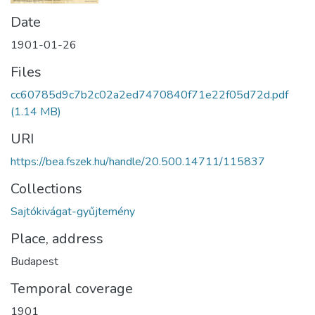
Date
1901-01-26
Files
cc60785d9c7b2c02a2ed7470840f71e22f05d72d.pdf
(1.14 MB)
URI
https://bea.fszek.hu/handle/20.500.14711/115837
Collections
Sajtókivágat-gyűjtemény
Place, address
Budapest
Temporal coverage
1901