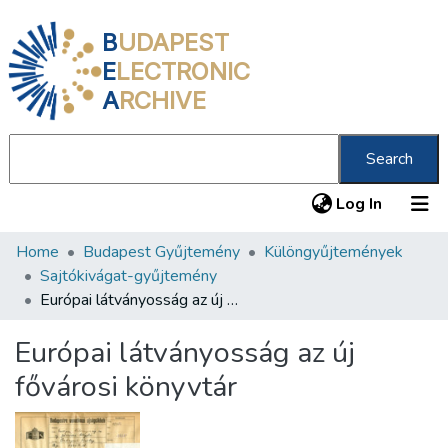
B
UDAPEST
E
LECTRONIC
A
RCHIVE
Search
(current
Log In
Home
Budapest Gyűjtemény
Különgyűjtemények
Communities & Collections
Sajtókivágat-gyűjtemény
All of DSpace
Európai látványosság az új fővárosi könyvtár
Statistics
Európai látványosság az új
About us
fővárosi könyvtár