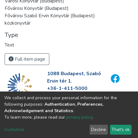
Városi Könyvtár (Budapest)
Fővárosi Könyvtár (Budapest)
Fővárosi Szabó Ervin Könyvtár (Budapest)
közkönyvtár
Type
Text
Full item page
1088 Budapest, Szabó
Ervin tér 1.
+36-1-411-5000
info@fszek.hu
We collect and process your personal information for the
https://fszek.hu
following purposes:
Authentication, Preferences,
Acknowledgement and Statistics
.
To learn more, please read our
privacy policy
.
Customize
Decline
That's ok