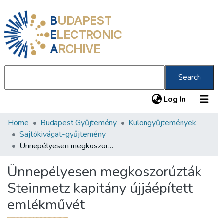
B
UDAPEST
E
LECTRONIC
A
RCHIVE
Search
(current
Log In
Home
Budapest Gyűjtemény
Különgyűjtemények
Communities & Collections
Sajtókivágat-gyűjtemény
All of DSpace
Ünnepélyesen megkoszorúzták Steinmetz kapitány újjáépített emlékművét
Statistics
Ünnepélyesen megkoszorúzták
About us
Steinmetz kapitány újjáépített
emlékművét