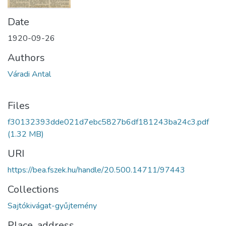
Date
1920-09-26
Authors
Váradi Antal
Files
f30132393dde021d7ebc5827b6df181243ba24c3.pdf
(1.32 MB)
URI
https://bea.fszek.hu/handle/20.500.14711/97443
Collections
Sajtókivágat-gyűjtemény
Place, address