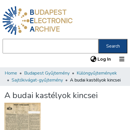
B
UDAPEST
E
LECTRONIC
A
RCHIVE
Search
(current
Log In
Home
Budapest Gyűjtemény
Különgyűjtemények
Communities & Collections
Sajtókivágat-gyűjtemény
A budai kastélyok kincsei
All of DSpace
A budai kastélyok kincsei
Statistics
About us