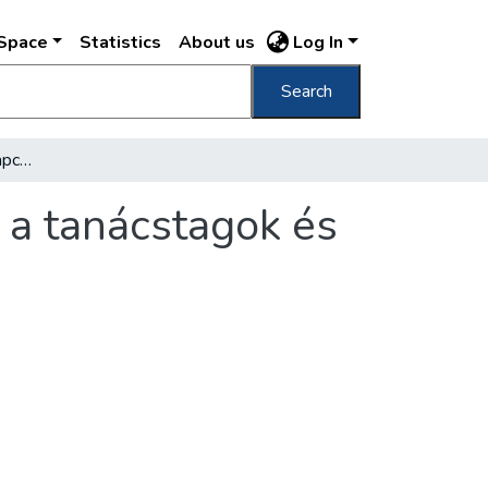
DSpace
Statistics
About us
Log In
Search
Közvetlenebbé vált a kapcsolat a választók, a tanácstagok és a képviselők között
, a tanácstagok és