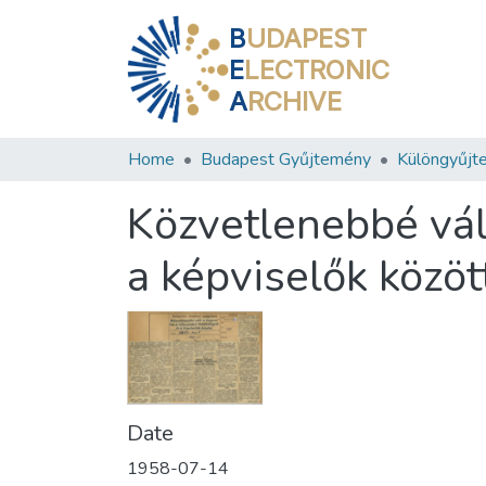
B
UDAPEST
E
LECTRONIC
A
RCHIVE
Home
Budapest Gyűjtemény
Különgyűjt
Közvetlenebbé vált
a képviselők közöt
Date
1958-07-14