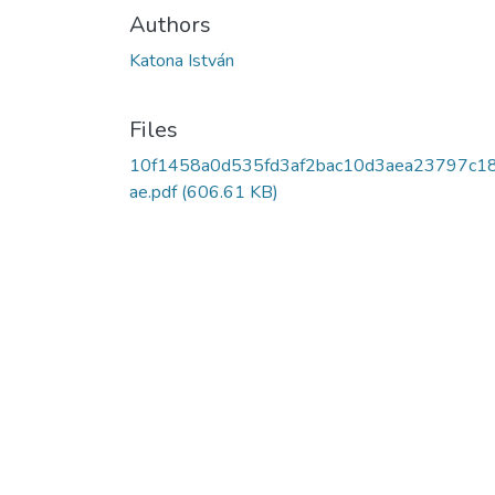
Authors
Katona István
Files
10f1458a0d535fd3af2bac10d3aea23797c1
ae.pdf
(606.61 KB)