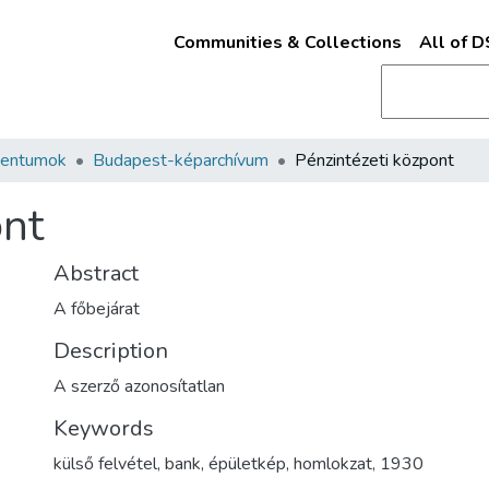
Communities & Collections
All of 
mentumok
Budapest-képarchívum
Pénzintézeti központ
ont
Abstract
A főbejárat
Description
A szerző azonosítatlan
Keywords
külső felvétel
,
bank
,
épületkép
,
homlokzat
,
1930