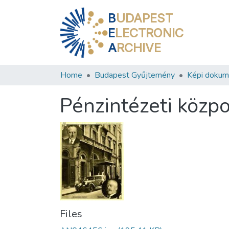
B
UDAPEST
E
LECTRONIC
A
RCHIVE
Home
Budapest Gyűjtemény
Képi doku
Pénzintézeti közp
Files