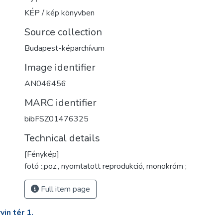
KÉP / kép könyvben
Source collection
Budapest-képarchívum
Image identifier
AN046456
MARC identifier
bibFSZ01476325
Technical details
[Fénykép]
fotó :,poz., nyomtatott reprodukció, monokróm ;
Full item page
in tér 1.