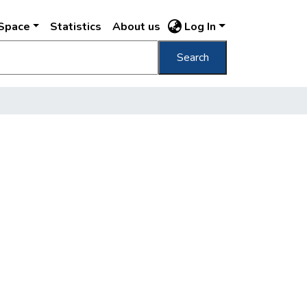
DSpace
Statistics
About us
Log In
Search