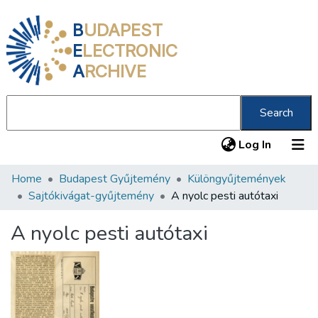
B
UDAPEST
E
LECTRONIC
A
RCHIVE
Search
(current
Log In
Home
Budapest Gyűjtemény
Különgyűjtemények
Communities & Collections
Sajtókivágat-gyűjtemény
A nyolc pesti autótaxi
All of DSpace
A nyolc pesti autótaxi
Statistics
About us