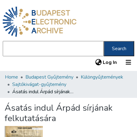
B
UDAPEST
E
LECTRONIC
A
RCHIVE
Search
(current
Log In
Home
Budapest Gyűjtemény
Különgyűjtemények
Communities & Collections
Sajtókivágat-gyűjtemény
All of DSpace
Ásatás indul Árpád sírjának felkutatására
Statistics
Ásatás indul Árpád sírjának
About us
felkutatására