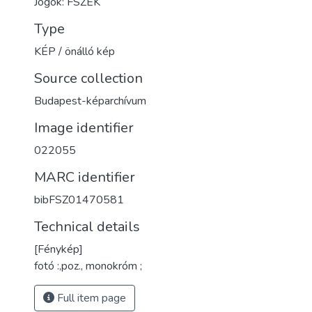
Jogok: FSZEK
Type
KÉP / önálló kép
Source collection
Budapest-képarchívum
Image identifier
022055
MARC identifier
bibFSZ01470581
Technical details
[Fénykép]
fotó :,poz., monokróm ;
Full item page