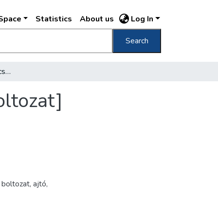
DSpace
Statistics
About us
Log In
Search
[Helyőrségi templom előcsarnoka, csillagboltozat]
ltozat]
,
boltozat
,
ajtó
,