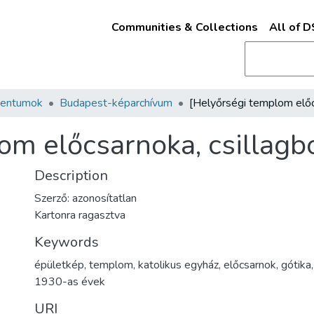
Communities & Collections
All of 
mentumok
Budapest-képarchívum
om előcsarnoka, csillagbo
Description
Szerző: azonosítatlan
Kartonra ragasztva
Keywords
épületkép
,
templom
,
katolikus egyház
,
előcsarnok
,
gótika
1930-as évek
URI