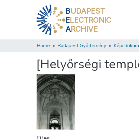
B
UDAPEST
E
LECTRONIC
A
RCHIVE
Home
Budapest Gyűjtemény
Képi doku
[Helyőrségi templ
Files