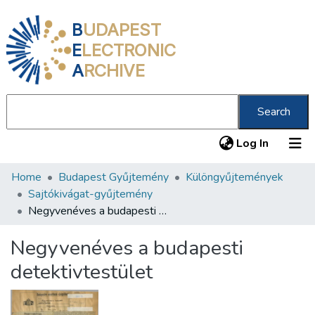
B
UDAPEST
E
LECTRONIC
A
RCHIVE
Search
(current
Log In
Home
Budapest Gyűjtemény
Különgyűjtemények
Communities & Collections
Sajtókivágat-gyűjtemény
All of DSpace
Negyvenéves a budapesti detektivtestület
Statistics
Negyvenéves a budapesti
About us
detektivtestület