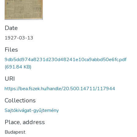
Date
1927-03-13
Files
9db5dd974a8231d230d48241e10ca9abbd50e6fc.pdf
(691.84 KB)
URI
https://bea.fszek.hu/handle/20.500.14711/117944
Collections
Sajtókivágat-gyűjtemény
Place, address
Budapest